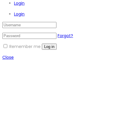
Login
Login
Forgot?
Remember me
Log in
Close