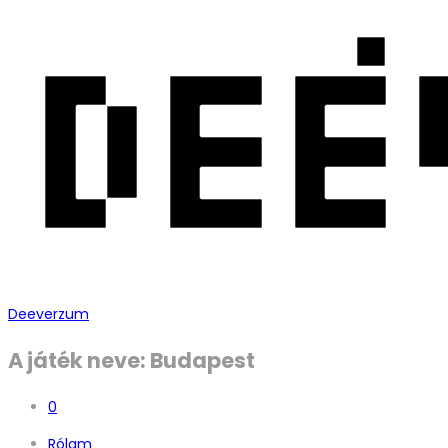
Deeverzum
A játék neve: Budapest
0
Rólam