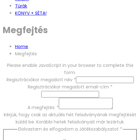
Túrák
KÖNYV + SÉTA!
Megfejtés
Home
Megfejtés
Please enable JavaScript in your browser to complete this
form.
Regisztrációkor megadott név
*
Regisztrációkor megadott email-cím
*
A megfejtés:
*
Kérjük, hogy csak az aktuális hét feladványának megfejtését
küldd be. Korábbi hetek feladványait már lezártuk.
Elolvastam és elfogadom a Játékszabályzatot
*