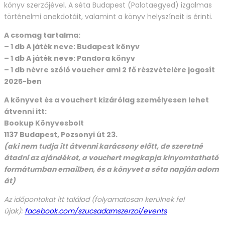
könyv szerzőjével. A séta Budapest (Palotaegyed) izgalmas
történelmi anekdotáit, valamint a könyv helyszíneit is érinti.
A csomag tartalma:
– 1 db A játék neve: Budapest könyv
– 1 db A játék neve: Pandora könyv
– 1 db névre szóló voucher ami 2 fő részvételére jogosít
2025-ben
A könyvet és a vouchert kizárólag személyesen lehet
átvenni itt:
Bookup Könyvesbolt
1137 Budapest, Pozsonyi út 23.
(aki nem tudja itt átvenni karácsony előtt, de szeretné
átadni az ajándékot, a vouchert megkapja kinyomtatható
formátumban emailben, és a könyvet a séta napján adom
át)
Az időpontokat itt találod (folyamatosan kerülnek fel
újak):
facebook.com/szucsadamszerzoi/events