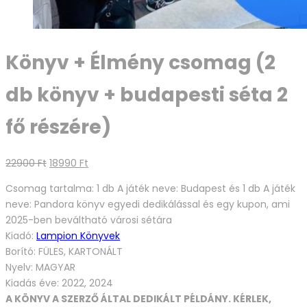
Könyv + Élmény csomag (2
db könyv + budapesti séta 2
fő részére)
Original
Current
22900
Ft
18990
Ft
price
price
Csomag tartalma: 1 db A játék neve: Budapest és 1 db A játék
was:
is:
neve: Pandora könyv egyedi dedikálással és egy kupon, ami
22900 Ft.
18990 Ft.
2025-ben beváltható városi sétára
Kiadó:
Lampion Könyvek
Borító: FÜLES, KARTONÁLT
Nyelv: MAGYAR
Kiadás éve: 2022, 2024
A KÖNYV A SZERZŐ ÁLTAL DEDIKÁLT PÉLDÁNY. KÉRLEK,