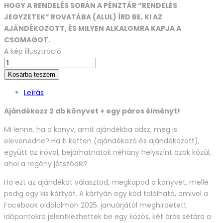
HOGY A RENDELÉS SORÁN A PÉNZTÁR “RENDELÉS
JEGYZETEK” ROVATÁBA (ALUL) ÍRD BE, KI AZ
AJÁNDÉKOZOTT, ÉS MILYEN ALKALOMRA KAPJA A
CSOMAGOT.
A kép illusztráció.
Könyv
+
Kosárba teszem
Élmény
Leírás
csomag
(2
Ajándékozz 2 db könyvet + egy páros élményt!
db
Mi lenne, ha a könyv, amit ajándékba adsz, meg is
könyv
elevenedne? Ha ti ketten (ajándékozó és ajándékozott),
+
együtt az íróval, bejárhatnátok néhány helyszínt azok közül,
budapesti
ahol a regény játszódik?
séta
2
Ha ezt az ajándékot választod, megkapod a könyvet, mellé
fő
pedig egy kis kártyát. A kártyán egy kód található, amivel a
részére)
Facebook oldalalmon 2025. januárjától meghirdetett
quantity
időpontokra jelentkezhettek be egy közös, két órás sétára a