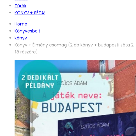
Túrák
KÖNYV + SÉTA!
Home
Könyvesbolt
könyv
Könyv + Élmény csomag (2 db könyv + budapesti séta 2
fő részére)