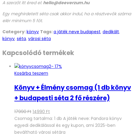
A szerzőt itt éred el:
hello@deeverzum.hu
Egy meghirdetett séta csak akkor indul, ha a résztvevők száma
elér minimum 5 főt.
Category:
könyv
Tags:
a játék neve budapest
,
dedikált
,
könyv
,
séta
,
városi séta
Kapcsolódó termékek
-
17%
Kosárba teszem
Könyv + Élmény csomag (1 db könyv
+ budapesti séta 2 fő részére)
Original
Current
17990
Ft
14990
Ft
price
price
Csomag tartalma: 1 db A játék neve: Pandora könyv
was:
is:
egyedi dedikálással és egy kupon, ami 2025-ben
17990 Ft.
14990 Ft.
beváltható városi sétára