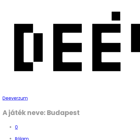
Deeverzum
A játék neve: Budapest
0
Rólam