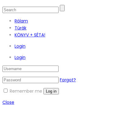
Rólam
Túrák
KÖNYV + SÉTA!
Login
Login
Forgot?
Remember me
Log in
Close