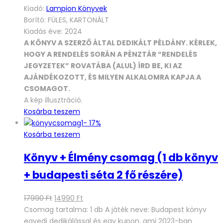
Kiadó:
Lampion Könyvek
Borító: FÜLES, KARTONÁLT
Kiadás éve: 2024
A KÖNYV A SZERZŐ ÁLTAL DEDIKÁLT PÉLDÁNY. KÉRLEK,
HOGY A RENDELÉS SORÁN A PÉNZTÁR “RENDELÉS
JEGYZETEK” ROVATÁBA (ALUL) ÍRD BE, KI AZ
AJÁNDÉKOZOTT, ÉS MILYEN ALKALOMRA KAPJA A
CSOMAGOT.
A kép illusztráció.
Kosárba teszem
-
17%
Kosárba teszem
Könyv + Élmény csomag (1 db könyv
+ budapesti séta 2 fő részére)
Original
Current
17990
Ft
14990
Ft
price
price
Csomag tartalma: 1 db A játék neve: Budapest könyv
was:
is:
egyedi dedikálással és egy kupon, ami 2023-ban