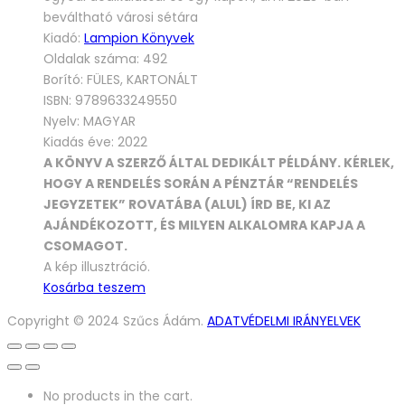
17990 Ft.
14990 Ft.
beváltható városi sétára
Kiadó:
Lampion Könyvek
Oldalak száma: 492
Borító: FÜLES, KARTONÁLT
ISBN: 9789633249550
Nyelv: MAGYAR
Kiadás éve: 2022
A KÖNYV A SZERZŐ ÁLTAL DEDIKÁLT PÉLDÁNY. KÉRLEK,
HOGY A RENDELÉS SORÁN A PÉNZTÁR “RENDELÉS
JEGYZETEK” ROVATÁBA (ALUL) ÍRD BE, KI AZ
AJÁNDÉKOZOTT, ÉS MILYEN ALKALOMRA KAPJA A
CSOMAGOT.
A kép illusztráció.
Kosárba teszem
Copyright © 2024 Szűcs Ádám.
ADATVÉDELMI IRÁNYELVEK
No products in the cart.