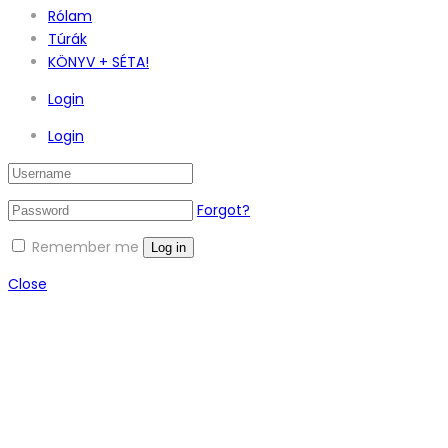
Rólam
Túrák
KÖNYV + SÉTA!
Login
Login
Forgot?
Remember me
Log in
Close