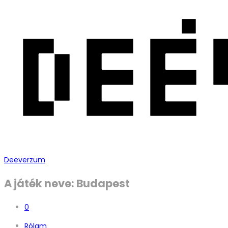
Deeverzum
A játék neve: Budapest
0
Rólam